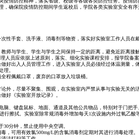
央疫情防控精神，落实省级、校级等各级各类防控任务。疫情防
理，确保院疫情防控期间学生返校后，学院各类实验室安全有序
一次性手套、洗手液、消毒剂等物资，落实好实验室工作人员在
。教师与学生、学生与学生之间保持一定的距离，避免近距离接
管理人员应依据上述原则，落实、细化实验课程安排，报学院备
合做好出入人员管理工作，进入实验室人员必须经过体温测量，
处理。
须全程佩戴口罩，废弃的口罩放入垃圾桶。
讨论外，尽量不聚集、围观，在实验室内严禁从事与实验无关的
合做好《实验室开放记录》。
电脑、键盘鼠标、地面、通道及其他公共物品，特别对于门把手
进行擦拭。实验室除常规消毒外增加每天
1
次设施内外过氧乙酸
于
30
分钟，禁止使用中央空调。
消毒，可用有效氯
500mg/L
的含氯消毒剂定期对其进行消毒处理。
行清洁打扫等工作。