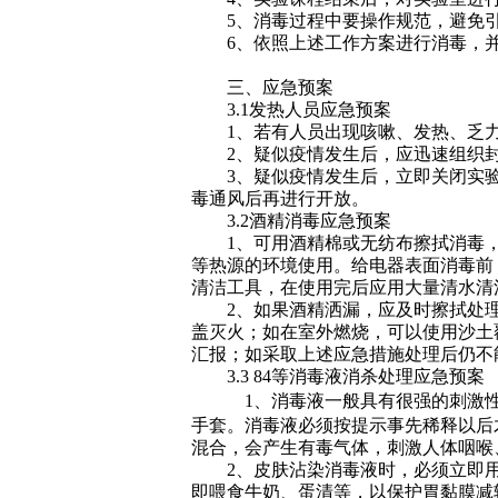
5
、消毒过程中要操作规范，避免
6
、依照上述工作方案进行消毒，
三、应急预案
3.1
发热人员应急预案
1
、若有人员出现咳嗽、发热、乏
2
、疑似疫情发生后，应迅速组织
3
、疑似疫情发生后，立即关闭实
毒通风后再进行开放。
3.2
酒精消毒应急预案
1
、可用酒精棉或无纺布擦拭消毒
等热源的环境使用。给电器表面消毒前
清洁工具，在使用完后应用大量清水清
2
、如果酒精洒漏，应及时擦拭处
盖灭火；如在室外燃烧，可以使用沙土
汇报；如采取上述应急措施处理后仍不
3.3 84
等消毒液消杀处理应急预案
1
、消毒液一般具有很强的刺激
手套。消毒液必须按提示事先稀释以后
混合，会产生有毒气体，刺激人体咽喉
2
、皮肤沾染消毒液时，必须立即
即喂食牛奶、蛋清等，以保护胃黏膜减