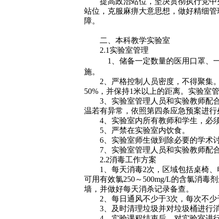
提高政治站位，坚决贯彻执行党中
站位，克服麻痹大意思想，做好精细管
障。
二、本科教学实验室
2.1
实验室管理
1
、储备一定数量的医用口罩、
施。
2
、严格控制人员密度，不得聚集
50%
，并保持
1
米以上的距离。实验室
3
、实验室管理人员和实验教师配
温若有异常，依照第四条应急预案进行
4
、实验室内所有教师和学生，必
5
、严禁在实验室内饮食。
6
、实验室师生做到除必要的学术
7
、实验室管理人员和实验教师配
2.2
消毒工作方案
1
、每天消毒
2
次，区域包括桌椅、
可用有效氯
250
～
500mg/L
的含氯消毒剂
墙，并做好每天消杀记录备查。
2
、每日通风不少于
3
次，每次不少
3
、及时清理垃圾并对垃圾桶进行
4
、实验课程结束后，对实验室进