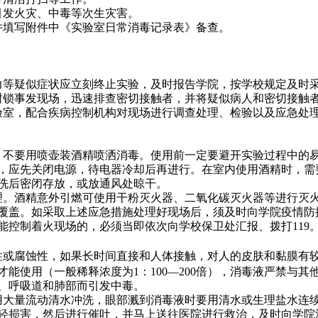
引发火灾、中毒等次生灾害。
并填写附件中《实验室日常消毒记录表》备查。
力等疑似症状应立刻终止实验，及时报告学院，按学校规定及时
封锁事发现场，迅速排查密切接触者，并将疑似病人和密切接触
验室，配合疾病控制机构对现场进行调查处理、检验以及应急处
，不要用喷壶装酒精喷洒消毒。使用前一定要避开实验过程中的
，应先关闭电源，待电器冷却后再进行。在室内使用酒精时，需
洗后密闭存放，或放通风处晾干。
理。酒精意外引燃可使用干粉灭火器、二氧化碳灭火器等进行灭
覆盖。如采取上述应急措施处理好现场后，须及时向学院疫情防
能控制着火现场的，必须当即依次向学校保卫处汇报、拨打
119
性或腐蚀性，如果长时间直接和人体接触，对人的皮肤和黏膜有
才能使用（一般稀释浓度为
1
：
100
—
200
倍），消毒液严禁与其
、呼吸道和肺部而引发中毒。
用大量流动清水冲洗，眼部溅到消毒液时要用清水或生理盐水连
轻损害，然后进行催吐，并马上送往医院进行救治，及时向学院